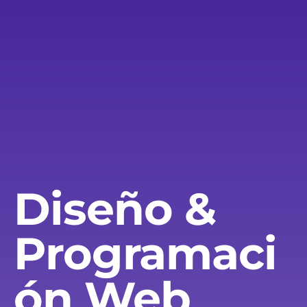
Diseño &
Programaci
ón Web